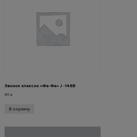
Звонок клаксон «Фа-Фа» J -148B
80
р
В корзину