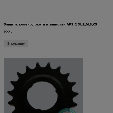
Защита: колено,локоть и запястья APS-2 XL,L,M,S,XS
900
р
В корзину