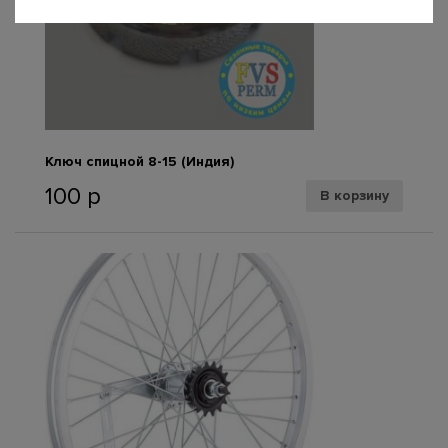
Ключ спицной 8-15 (Индия)
100
р
В корзину