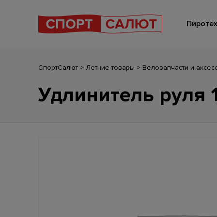
Пиротех
СпортСалют
>
Летние товары
>
Велозапчасти и аксес
Удлинитель руля 