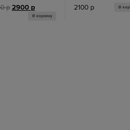
00
р
2900
р
2100
р
В кор
В корзину