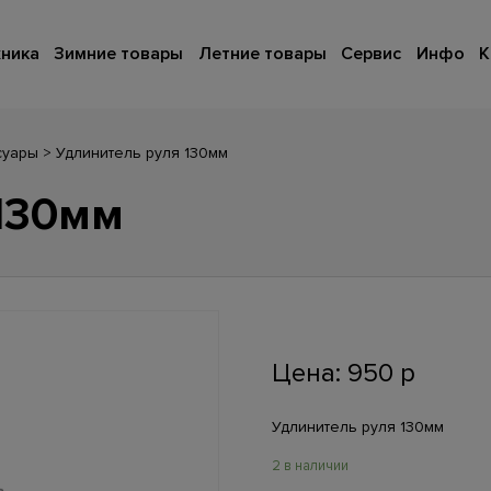
ника
Зимние товары
Летние товары
Сервис
Инфо
К
суары
>
Удлинитель руля 130мм
130мм
Цена:
950
р
Удлинитель руля 130мм
2 в наличии