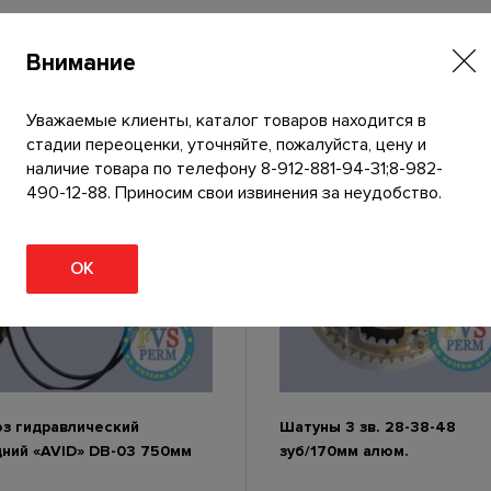
ь
р
Внимание
у
л
я
Уважаемые клиенты, каталог товаров находится в
1
стадии переоценки, уточняйте, пожалуйста, цену и
Распродажа!
3
наличие товара по телефону 8-912-881-94-31;8-982-
0
490-12-88. Приносим свои извинения за неудобство.
м
м
ОК
з гидравлический
Шатуны 3 зв. 28-38-48
ний «AVID» DB-03 750мм
зуб/170мм алюм.