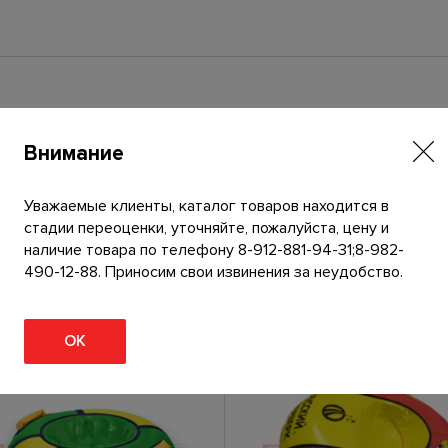
0
0
с
м
с
р
и
Внимание
с
у
Уважаемые клиенты, каталог товаров находится в
н
стадии переоценки, уточняйте, пожалуйста, цену и
к
наличие товара по телефону 8-912-881-94-31;8-982-
о
490-12-88. Приносим свои извинения за неудобство.
м
«
Д
ОК
ж
о
к
о
»