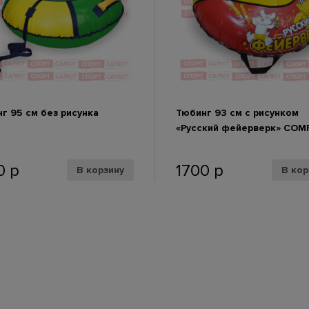
г 95 см без рисунка
Тюбинг 93 см с рисунком
«Русский фейерверк» COM
0
р
1700
р
В корзину
В кор