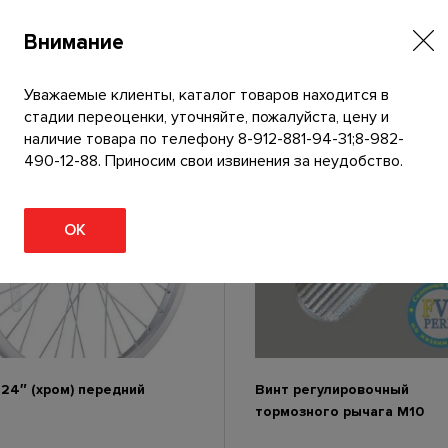
з
а
Внимание
д
н
Уважаемые клиенты, каталог товаров находится в
е
стадии переоценки, уточняйте, пожалуйста, цену и
г
наличие товара по телефону 8-912-881-94-31;8-982-
о
490-12-88. Приносим свои извинения за неудобство.
п
е
р
ОК
е
к
л
ю
ч
а
т
е
24″ (хром) передний
Винт регулировочный
л
тормозного рычага М10
я