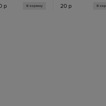
№
50
р
20
р
В корзину
В кор
2