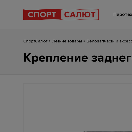
Пиротех
СпортСалют
>
Летние товары
>
Велозапчасти и аксес
Крепление задне