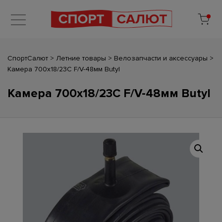
СпортСалют
>
Летние товары
>
Велозапчасти и аксессуары
>
Камера 700х18/23С F/V-48мм Butyl
Камера 700х18/23С F/V-48мм Butyl