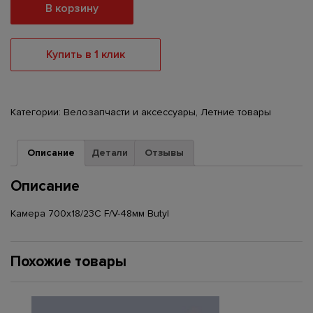
и
В корзину
ч
е
с
Купить в 1 клик
т
в
о
К
Категории:
Велозапчасти и аксессуары
,
Летние товары
а
м
Описание
Детали
Отзывы
е
р
Описание
а
7
Камера 700х18/23С F/V-48мм Butyl
0
0
х
Похожие товары
1
8
/
2