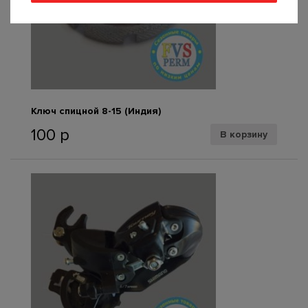
Ключ спицной 8-15 (Индия)
100
р
В корзину