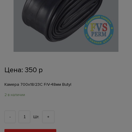
Цена:
350
р
Камера 700х18/23С F/V-48мм Butyl
2 в наличии
К
Шт.
-
+
о
л