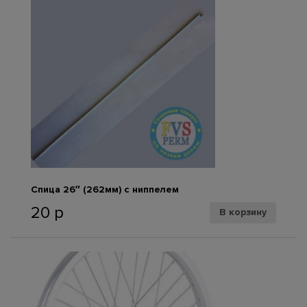
3
С
F
/
V
-
4
8
м
м
B
u
Спица 26″ (262мм) с ниппелем
t
y
20
р
В корзину
l