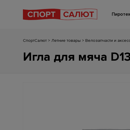
Пиротех
СпортСалют
>
Летние товары
>
Велозапчасти и аксес
Игла для мяча D13