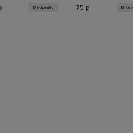
р
75
р
В корзину
В кор