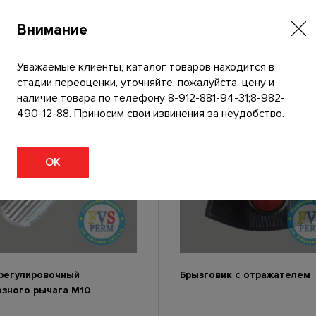
ч
а
Внимание
D
1
Уважаемые клиенты, каталог товаров находится в
3
стадии переоценки, уточняйте, пожалуйста, цену и
с
наличие товара по телефону 8-912-881-94-31;8-982-
т
490-12-88. Приносим свои извинения за неудобство.
а
л
ь
ОК
регулировочный
Брызговик с отражателем
зного рычага М10