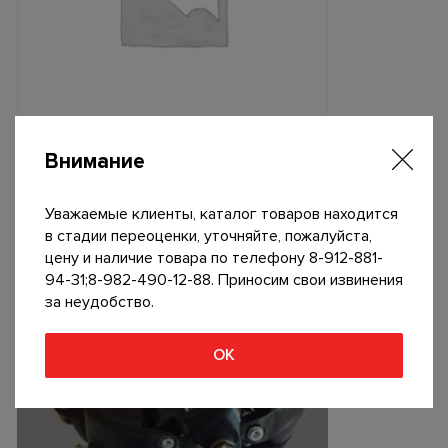
Внимание
Задний переключатель «SHIMANO» ТY300 (болт 6/7 ск)
Уважаемые клиенты, каталог товаров находится
1800
р
в стадии переоценки, уточняйте, пожалуйста,
В корзину
цену и наличие товара по телефону 8-912-881-
94-31;8-982-490-12-88. Приносим свои извинения
за неудобство.
ОК