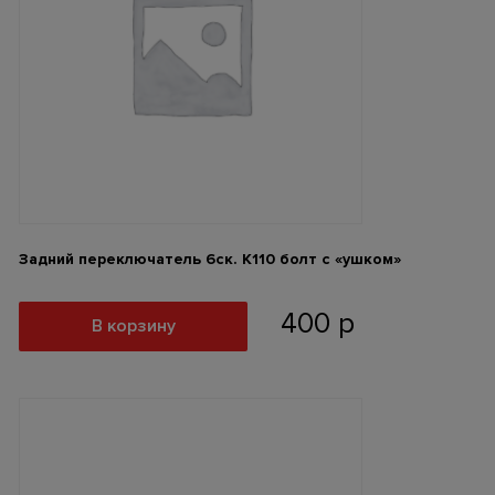
Задний переключатель 6ск. К110 болт с «ушком»
400
р
В корзину