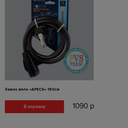
Замок вело «APECS» 150см
1090
р
В корзину