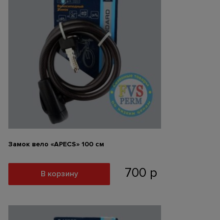
Замок вело «APECS» 100 см
700
р
В корзину