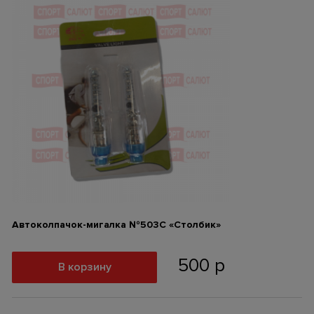
Автоколпачок-мигалка №503С «Столбик»
500
р
В корзину