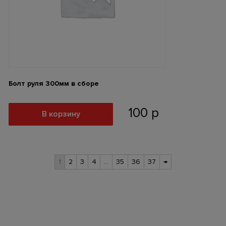
Болт руля 300мм в сборе
100
р
В корзину
1
2
3
4
…
35
36
37
→