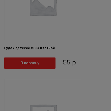
Гудок детский 153D цветной
55
р
В корзину