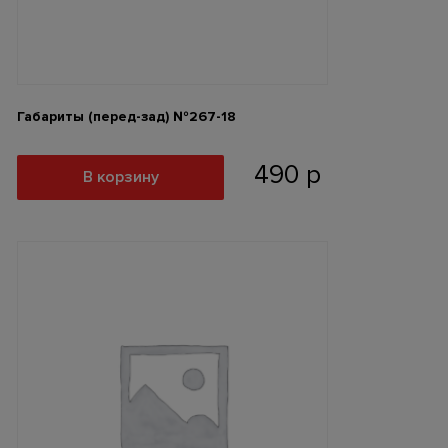
Габариты (перед-зад) №267-18
490
р
В корзину