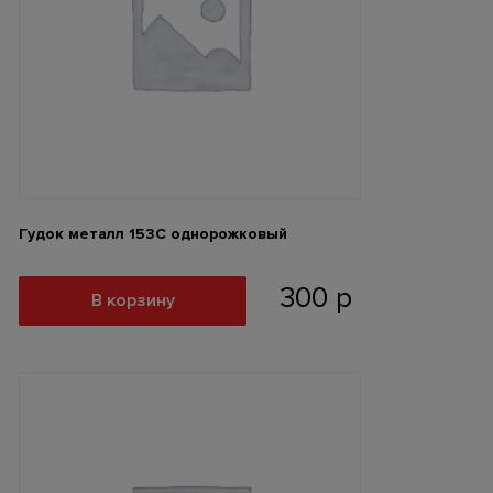
Гудок металл 153С однорожковый
300
р
В корзину