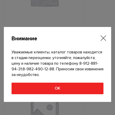
Внимание
Гайка торцевая каретки М10х1,25
Уважаемые клиенты, каталог товаров находится
20
р
В корзину
в стадии переоценки, уточняйте, пожалуйста,
цену и наличие товара по телефону 8-912-881-
94-31;8-982-490-12-88. Приносим свои извинения
за неудобство.
ОК