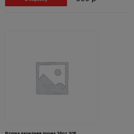
Втулка передняя прома 36от 30F