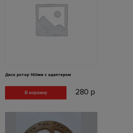
Диск ротор 160мм с адаптером
280
р
В корзину